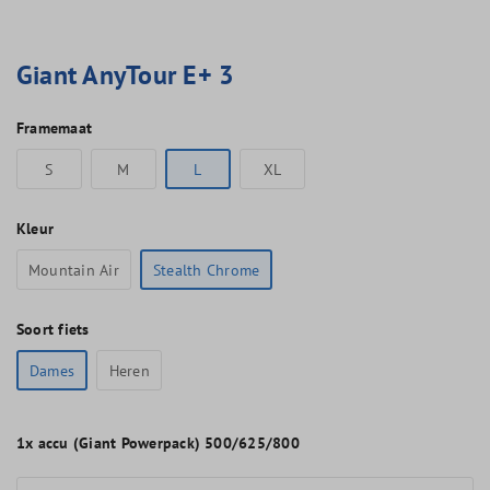
Giant AnyTour E+ 3
Framemaat
S
M
L
XL
Kleur
Mountain Air
Stealth Chrome
Soort fiets
Dames
Heren
1x
accu (Giant Powerpack) 500/625/800