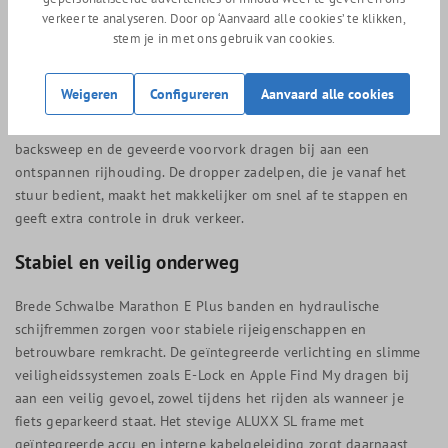
De kracht van de AnyTour E+ 3 zit in de combinatie van comfort
verkeer te analyseren. Door op ‘Aanvaard alle cookies’ te klikken,
en eenvoud. De Gates Carbon Drive riem vervangt de traditionele
stem je in met ons gebruik van cookies.
ketting en zorgt voor een stille, schone en onderhoudsarme
aandrijving. In combinatie met de Shimano Nexus 8
Weigeren
Configureren
Aanvaard alle cookies
versnellingsnaaf schakel je betrouwbaar en soepel in
uiteenlopende situaties. De rechte zitpositie, het stuur met
backsweep en de geveerde voorvork dragen bij aan een
ontspannen rijhouding. De dropper zadelpen, die je vanaf het
stuur bedient, maakt het makkelijker om snel af te stappen en
geeft extra controle in druk verkeer.
Stabiel en veilig onderweg
Brede Schwalbe Marathon E Plus banden en hydraulische
schijfremmen zorgen voor stabiele rijeigenschappen en
betrouwbare remkracht. De geïntegreerde verlichting en slimme
veiligheidssystemen zoals E-Lock en Apple Find My dragen bij
aan een veilig gevoel, zowel tijdens het rijden als wanneer je
fiets geparkeerd staat. Het stevige ALUXX SL frame met
geïntegreerde accu en interne kabelgeleiding zorgt daarnaast