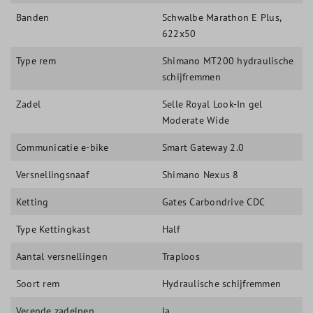
Banden
Schwalbe Marathon E Plus,
622x50
Type rem
Shimano MT200 hydraulische
schijfremmen
Zadel
Selle Royal Look-In gel
Moderate Wide
Communicatie e-bike
Smart Gateway 2.0
Versnellingsnaaf
Shimano Nexus 8
Ketting
Gates Carbondrive CDC
Type Kettingkast
Half
Aantal versnellingen
Traploos
Soort rem
Hydraulische schijfremmen
Verende zadelpen
Ja