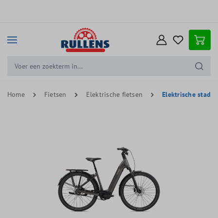
e hoofdinhoud
Home
Fietsen
Elektrische fietsen
Elektrische stadsf