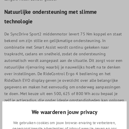
Natuurlijke ondersteuning met slimme
technologie
De SyncDrive Sport2 middenmotor levert 75 Nm koppel en staat
bekend om zijn stille en gelijkmatige ondersteuning. In
combinatie met Smart Assist wordt continu gekeken naar
trapkracht, cadans en snelheid, zodat de ondersteuning
automatisch wordt aangepast aan de situatie. Dit zorgt voor een
natuurlijke rijervaring waarbij je nauwelijks hoeft na te denken
over instellingen. De RideControl Ergo 4 bediening en het
RideDash EVO display geven je overzicht over alle belangrijke
gegevens en maken het eenvoudig om onderweg aanpassingen
te doen. Met keuze uit een 500, 625 of 800 Wh accu bepaal je
zelf je actieradius, die onder ideale omstandigheden kan oplopen
tot ruim 200 kilometer.
We waarderen jouw privacy
Comfort en duurzaamheid voor dagelijks gebruik
We gebruiken cookies om jouw browse-ervaring te verbeteren,
gepersonaliseerde advertenties of inhoud weer te geven en ons