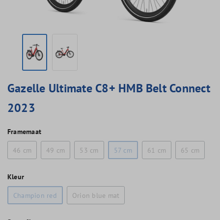
Gazelle Ultimate C8+ HMB Belt Connect
2023
Framemaat
46 cm
49 cm
53 cm
57 cm
61 cm
65 cm
Kleur
Champion red
Orion blue mat