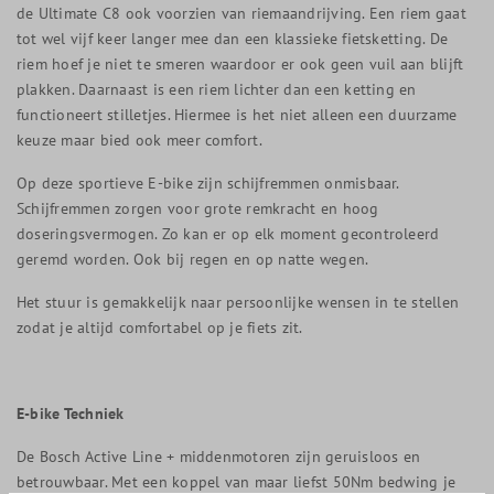
de Ultimate C8 ook voorzien van riemaandrijving. Een riem gaat
tot wel vijf keer langer mee dan een klassieke fietsketting. De
riem hoef je niet te smeren waardoor er ook geen vuil aan blijft
plakken. Daarnaast is een riem lichter dan een ketting en
functioneert stilletjes. Hiermee is het niet alleen een duurzame
keuze maar bied ook meer comfort.
Op deze sportieve E-bike zijn schijfremmen onmisbaar.
Schijfremmen zorgen voor grote remkracht en hoog
doseringsvermogen. Zo kan er op elk moment gecontroleerd
geremd worden. Ook bij regen en op natte wegen.
Het stuur is gemakkelijk naar persoonlijke wensen in te stellen
zodat je altijd comfortabel op je fiets zit.
E-bike Techniek
De Bosch Active Line + middenmotoren zijn geruisloos en
betrouwbaar. Met een koppel van maar liefst 50Nm bedwing je