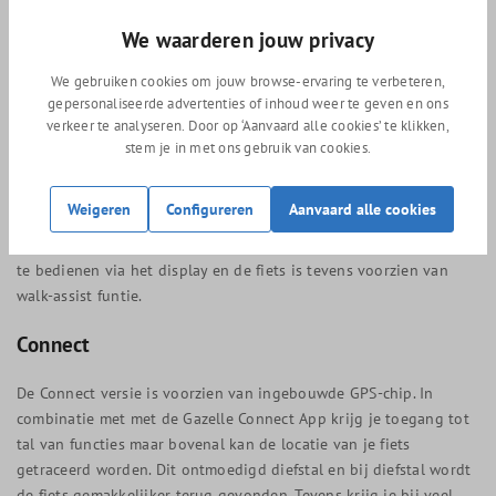
alle heuvels. De Bosch middenmotoren bevatten verschillende
We waarderen jouw privacy
sensoren en meten je snelheid, trapkracht en rotatie van de
pedalen zodat ze efficiënter ondersteunen.
We gebruiken cookies om jouw browse-ervaring te verbeteren,
gepersonaliseerde advertenties of inhoud weer te geven en ons
verkeer te analyseren. Door op ‘Aanvaard alle cookies’ te klikken,
stem je in met ons gebruik van cookies.
Bosch Intuvia display
Op het Bosch Intuvia Display kun je duidelijk alle nodige
Weigeren
Configureren
Aanvaard alle cookies
informatie aflezen zoals snelheid, ondersteuningsmodus,
dagafstand, totaalafstand en gemiddelde's. De verlichting is ook
te bedienen via het display en de fiets is tevens voorzien van
walk-assist funtie.
Connect
De Connect versie is voorzien van ingebouwde GPS-chip. In
combinatie met met de Gazelle Connect App krijg je toegang tot
tal van functies maar bovenal kan de locatie van je fiets
getraceerd worden. Dit ontmoedigd diefstal en bij diefstal wordt
de fiets gemakkelijker terug gevonden. Tevens krijg je bij veel