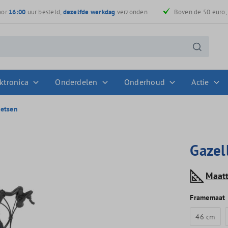
oor
16:00
uur besteld,
dezelfde werkdag
verzonden
Boven de 50 euro
ktronica
Onderdelen
Onderhoud
Actie
ietsen
Gazel
Maat
Framemaat
46 cm