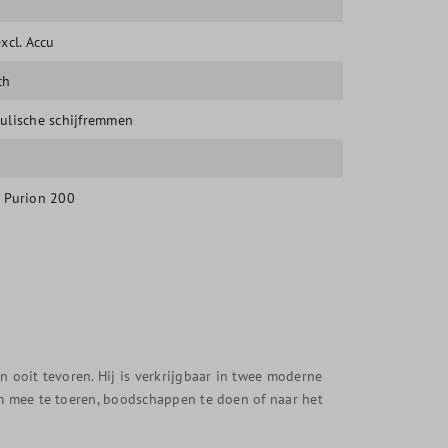
xcl. Accu
ch
ulische schijfremmen
h
 Purion 200
n ooit tevoren. Hij is verkrijgbaar in twee moderne
om mee te toeren, boodschappen te doen of naar het