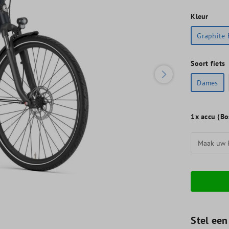
Kleur
Graphite 
Soort fiets
Dames
1x
accu (B
Stel een