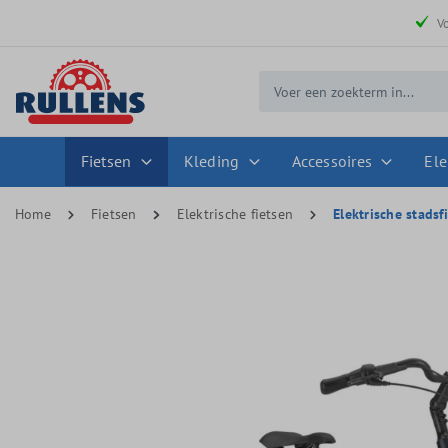
 zoekopdracht
Ga naar de hoofdnavigatie
V
Fietsen
Kleding
Accessoires
Ele
Home
Fietsen
Elektrische fietsen
Elektrische stadsf