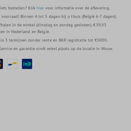
iets bestellen? Klik
hier
voor informatie over de aflevering.
p voorraad! Binnen 4 tot 5 dagen bij u thuis (België 6-7 dagen).
afhalen in de winkel (dinsdag en zondag gesloten), €39,95
en in Nederland en België.
 in 3 termijnen zonder rente en BKR registratie tot €5000.
 Service en garantie vindt enkel plaats op de locatie in Wouw.