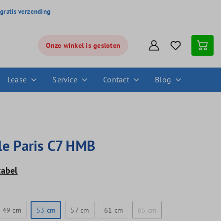
,
gratis verzending
Onze winkel is gesloten
Lease
Service
Contact
Blog
le Paris C7 HMB
tabel
49 cm
53 cm
57 cm
61 cm
65 cm