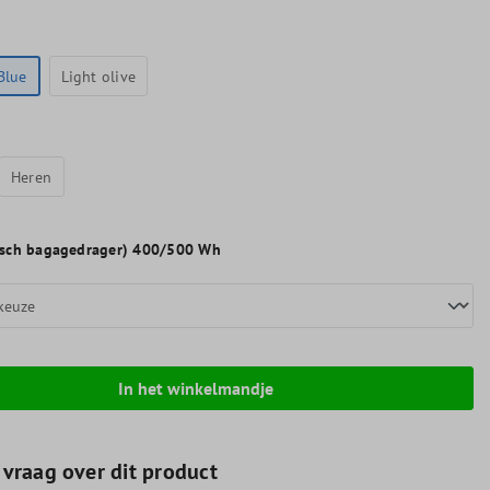
Blue
Light olive
Heren
osch bagagedrager) 400/500 Wh
In het winkelmandje
 vraag over dit product