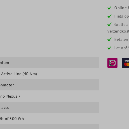
Online f
Fiets o
Gratis 
verzendkost
Betalen
Let op!
inium
 Active Line (40 Nm)
enmotor
no Nexus 7
 accu
Wh of 500 Wh