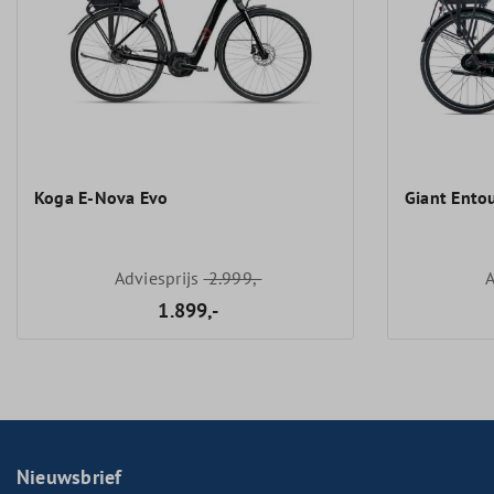
Koga E-Nova Evo
Giant Ento
Adviesprijs
2.999,-
A
1.899,-
Nieuwsbrief