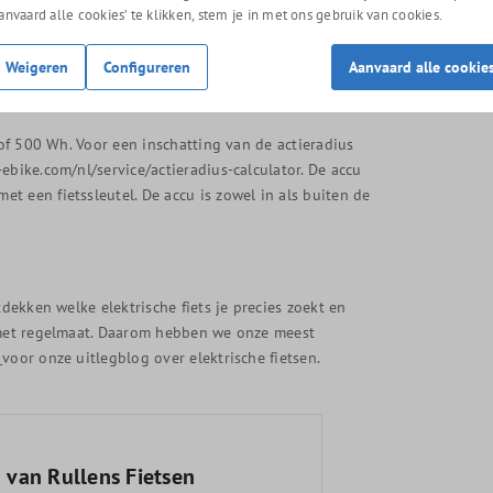
Aanvaard alle cookies’ te klikken, stem je in met ons gebruik van cookies.
 overzichtelijk gegevens, gereden routes en
onaliseren.
Weigeren
Configureren
Aanvaard alle cookie
 of 500 Wh. Voor een inschatting van de actieradius
ebike.com/nl/service/actieradius-calculator
. De accu
t een fietssleutel. De accu is zowel in als buiten de
tdekken welke elektrische fiets je precies zoekt en
g met regelmaat. Daarom hebben we onze meest
!
voor onze uitlegblog over elektrische fietsen.
 van Rullens Fietsen