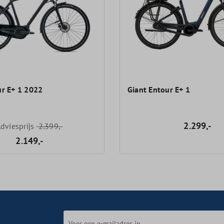
ur E+ 1 2022
Giant Entour E+ 1
2.299,-
dviesprijs
2.399,-
2.149,-