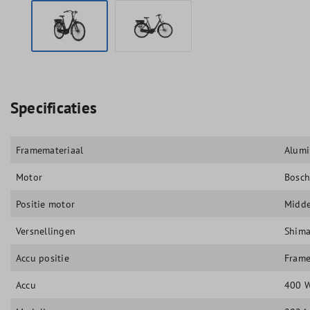
Specificaties
Framemateriaal
Alum
Motor
Bosch
Positie motor
Midd
Versnellingen
Shima
Accu positie
Frame
Accu
400 