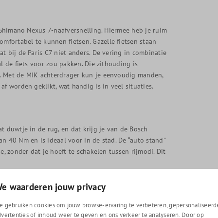
n Shimano Nexus 7-naafversnelling. Hiermee heb je ruim
fortabel te kunnen fietsen. Gazelle fietsen staan
t bij de Paris C7 niet anders. De vering in combinatie
l de fiets voor zou pakken. Die zithouding is
n. Met de MIK achterdrager kun je eenvoudig manden,
f worden geklikt, wat handig is in veel situaties.
t duwtje in de rug, en dat krijg je van de Bosch
n 40 Nm en is ideaal voor in de stad. De “auto stand”
e, zonder dat je hoeft te schakelen tussen rijmodi. Dit
e waarderen jouw privacy
varing. De Gazelle Paris C7 is voorzien van het Bosch
e gebruiken cookies om jouw browse-ervaring te verbeteren, gepersonaliseerd
dvertenties of inhoud weer te geven en ons verkeer te analyseren. Door op
ieken duidelijk en kan worden gepersonaliseerd via de