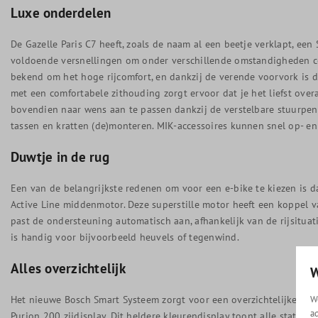
Luxe onderdelen
De Gazelle Paris C7 heeft, zoals de naam al een beetje verklapt, ee
voldoende versnellingen om onder verschillende omstandigheden com
bekend om het hoge rijcomfort, en dankzij de verende voorvork is da
met een comfortabele zithouding zorgt ervoor dat je het liefst overa
bovendien naar wens aan te passen dankzij de verstelbare stuurpe
tassen en kratten (de)monteren. MIK-accessoires kunnen snel op- en a
Duwtje in de rug
Een van de belangrijkste redenen om voor een e-bike te kiezen is da
Active Line middenmotor. Deze superstille motor heeft een koppel va
past de ondersteuning automatisch aan, afhankelijk van de rijsituati
is handig voor bijvoorbeeld heuvels of tegenwind.
Alles overzichtelijk
W
Het nieuwe Bosch Smart Systeem zorgt voor een overzichtelijke rijer
W
a
Purion 200 zijdisplay. Dit heldere kleurendisplay toont alle statist