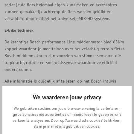
zodat je de fiets helemaal eigen kunt maken en accessoires
kunnen gemakkelijk achterop de fiets worden geklikt en
verwijderd door middel het universele MIK-HD systeem.
E-bike techniek
De krachtige Bosch performance Line-middenmotor bied 65Nm
koppel waardoor je moeiteloos over heuvelachtig terrein fietst.
Bosch middenmotoren zijn voorzien van slimme sensoren die
trapkracht, rotatie en snelheidssensor waardoor ze efficiënt
ondersteunen.
Alle informatie is duidelijk af te lezen op het Bosch Intuvia
middendisplay. Het intuvia display heeft duidelijke weergave van
snelheid. Verder kun je diverse informatie in beeld krijgen
We waarderen jouw privacy
waaronder de dagteller, totaalteller en gemiddeldes. Ook de
accustatus en huidige ondersteuningsstand kan op het display
We gebruiken cookies om jouw browse-ervaring te verbeteren,
gepersonaliseerde advertenties of inhoud weer te geven en ons
afgelezen worden. Daarnaast wordt ook de verlichting van de
verkeer te analyseren. Door op ‘Aanvaard alle cookies’ te klikken,
fiets via het display bedient.
stem je in met ons gebruik van cookies.
De Gazelle Medeo T10 is voorzien van een 500Wh accu welke in