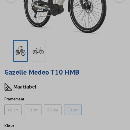
Gazelle Medeo T10 HMB
Maattabel
Framemaat
45 cm
50 cm
55 cm
60 cm
Kleur