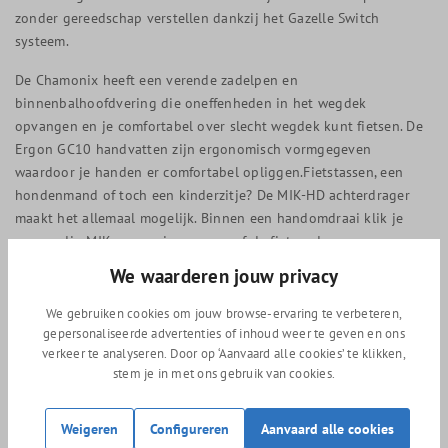
zonder gereedschap verstellen dankzij het Gazelle Switch
systeem.
De Chamonix heeft een verende zadelpen en
binnenbalhoofdvering die oneffenheden in het wegdek
opvangen en je comfortabel over slecht wegdek kunt fietsen. De
Ergon GC10 handvatten zijn ergonomisch vormgegeven
waardoor je handen er comfortabel opliggen.Fietstassen, een
hondenmand of toch een kinderzitje? De MIK-HD achterdrager
maakt het allemaal mogelijk. Binnen een handomdraai klik je
eenvoudig MIK-accessoires op- en af de fietsendrager.
We waarderen jouw privacy
Uniek op de nieuwste modellen zijn de hydraulische
schijfremmen. Deze bieden zelfs onder vochtige
We gebruiken cookies om jouw browse-ervaring te verbeteren,
weersomstandigheden hoge remkracht. Over de verlichting hoeft
gepersonaliseerde advertenties of inhoud weer te geven en ons
ook niet nagedacht te worden. Deze werkt namelijk op
verkeer te analyseren. Door op ‘Aanvaard alle cookies’ te klikken,
naafdynamo.
stem je in met ons gebruik van cookies.
Lekker fietsen in elk weer
Weigeren
Configureren
Aanvaard alle cookies