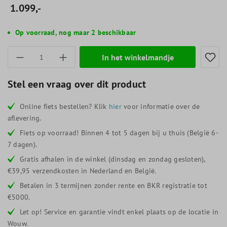
1.099,-
Op voorraad, nog maar 2 beschikbaar
Producthoeveelheid: Voer de gewenste hoevee
In het winkelmandje
Stel een vraag over dit product
Online fiets bestellen? Klik
hier
voor informatie over de
aflevering.
Fiets op voorraad! Binnen 4 tot 5 dagen bij u thuis (België 6-
7 dagen).
Gratis afhalen in de winkel (dinsdag en zondag gesloten),
€39,95 verzendkosten in Nederland en België.
Betalen in 3 termijnen zonder rente en BKR registratie tot
€5000.
Let op! Service en garantie vindt enkel plaats op de locatie in
Wouw.