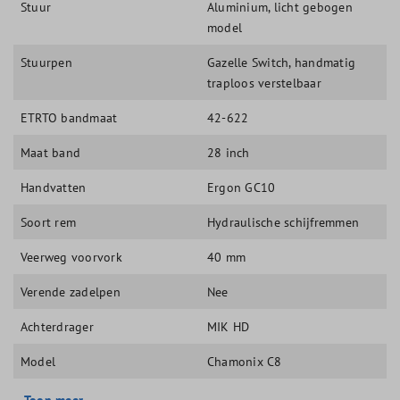
Stuur
Aluminium, licht gebogen
model
Stuurpen
Gazelle Switch, handmatig
traploos verstelbaar
ETRTO bandmaat
42-622
Maat band
28 inch
Handvatten
Ergon GC10
Soort rem
Hydraulische schijfremmen
Veerweg voorvork
40 mm
Verende zadelpen
Nee
Achterdrager
MIK HD
Model
Chamonix C8
Toon meer