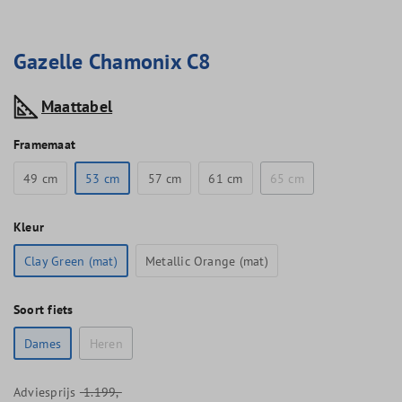
Gazelle Chamonix C8
Maattabel
Framemaat
49 cm
53 cm
57 cm
61 cm
65 cm
Kleur
Clay Green (mat)
Metallic Orange (mat)
Soort fiets
Dames
Heren
Adviesprijs
1.199,-