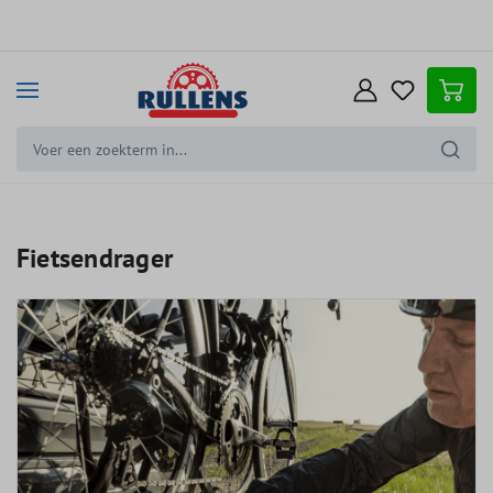
e hoofdinhoud
Fietsendrager