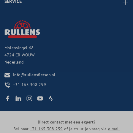
SERVICE
Molensingel 68
4724 CR
WOUW
Nederland
info@rullensfietsen.nl
+31 165 308 259
Direct contact met een expert?
Bel naar
+31 165 308 259
of je stuur je vraag via
e-mail