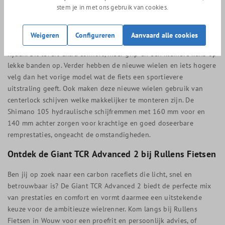
stuurgedrag en geeft je meer vertrouwen tijdens snelle
stem je in met ons gebruik van cookies.
afdalingen of technische bochten. De Giant P-R1 Disc wielset is
tubeless-ready en wordt geleverd met 28 mm Giant Gavia Course
Weigeren
Configureren
Aanvaard alle cookies
banden, die je de mogelijkheid geven met lagere spanning te
rijden. Dit levert extra comfort, meer grip en een kleinere kans op
lekke banden op. Verder hebben de nieuwe wielen en iets hogere
velg dan het vorige model wat de fiets een sportievere
uitstraling geeft. Ook maken deze nieuwe wielen gebruik van
centerlock schijven welke makkelijker te monteren zijn. De
Shimano 105 hydraulische schijfremmen met 160 mm voor en
140 mm achter zorgen voor krachtige en goed doseerbare
remprestaties, ongeacht de omstandigheden.
Ontdek de Giant TCR Advanced 2 bij Rullens Fietsen
Ben jij op zoek naar een carbon racefiets die licht, snel en
betrouwbaar is? De Giant TCR Advanced 2 biedt de perfecte mix
van prestaties en comfort en vormt daarmee een uitstekende
keuze voor de ambitieuze wielrenner. Kom langs bij Rullens
Fietsen in Wouw voor een proefrit en persoonlijk advies, of