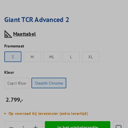
Giant TCR Advanced 2
Maattabel
Framemaat
S
M
ML
L
XL
Kleur
Capri Blue
Stealth Chrome
2.799,-
Op voorraad bij leverancier (extra levertijd)
Producthoeveelheid: Voer de gewenste hoevee
In het winkelmandje