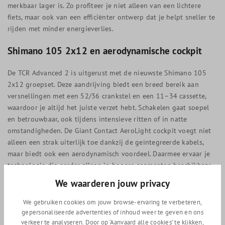
merkbaar lager is. Zo profiteer je niet alleen van een lichtere
fiets, maar ook van een efficiënter ontwerp dat je helpt sneller te
rijden met minder energieverlies.
Shimano 105 2x12 en aerodynamische cockpit
De TCR Advanced 2 is uitgerust met de nieuwste Shimano 105
2x12 groepset. Deze aandrijving biedt een breed bereik aan
versnellingen met een 52/36 crankstel en een 11–34 cassette,
waardoor je altijd het juiste verzet hebt. Schakelen gaat soepel
en betrouwbaar, ook tijdens intensieve ritten of in natte
omstandigheden. De Giant Contact AeroLight cockpit voegt niet
alleen een strak uiterlijk toe dankzij de geïntegreerde kabels,
maar biedt ook een aerodynamisch voordeel. Daarmee ervaar je
technologie die eerder alleen in hogere segmenten beschikbaar
was.
We waarderen jouw privacy
Controle, comfort en vertrouwen
We gebruiken cookies om jouw browse-ervaring te verbeteren,
gepersonaliseerde advertenties of inhoud weer te geven en ons
De full-composite carbon voorvork zorgt voor precisie in het
verkeer te analyseren. Door op ‘Aanvaard alle cookies’ te klikken,