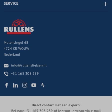
SERVICE
Molensingel 68
4724 CR
WOUW
Nederland
info@rullensfietsen.nl
+31 165 308 259
Direct contact met een expert?
Bel naar
+31 165 308 259
of je stuur je vraag via
e-mail