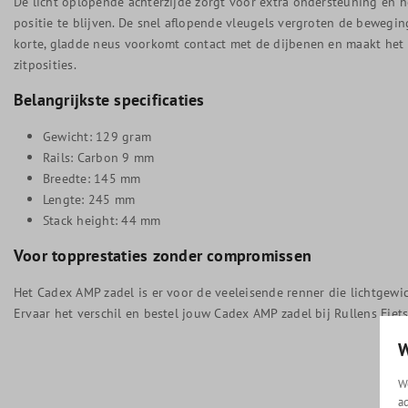
De licht oplopende achterzijde zorgt voor extra ondersteuning en h
positie te blijven. De snel aflopende vleugels vergroten de bewegin
korte, gladde neus voorkomt contact met de dijbenen en maakt het 
zitposities.
Belangrijkste specificaties
Gewicht: 129 gram
Rails: Carbon 9 mm
Breedte: 145 mm
Lengte: 245 mm
Stack height: 44 mm
Voor topprestaties zonder compromissen
Het Cadex AMP zadel is er voor de veeleisende renner die lichtgewi
Ervaar het verschil en bestel jouw Cadex AMP zadel bij Rullens Fiet
W
W
a