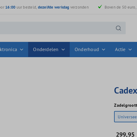
oor
16:00
uur besteld,
dezelfde werkdag
verzonden
Boven de 50 euro
ktronica
Onderdelen
Onderhoud
Actie
Cadex
Zadelgroot
Universee
299,95