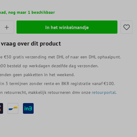
aad, nog maar 1 beschikbaar
thoeveelheid: Voer de gewenste hoeveelheid
In het winkelmandje
 vraag over dit product
e €50 gratis verzending met DHL of naar een DHL ophaalpunt.
:00 besteld op werkdagen dezelfde dag verzonden.
enden geen pakketten in het weekend.
 in 3 termijnen zonder rente en BKR registratie vanaf €100.
n retourrecht, makkelijk retourneren dmv onze
retourportal
.