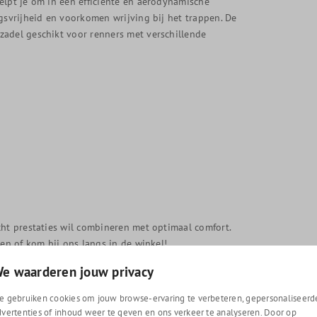
elpt je om in een efficiënte en aerodynamische
gsvrijheid en voorkomen wrijving bij het trappen. De
zadel geschikt voor renners met verschillende
cht prestaties wil combineren met optimaal comfort.
sen of kom bij ons langs in de winkel!
e waarderen jouw privacy
e gebruiken cookies om jouw browse-ervaring te verbeteren, gepersonaliseerd
dvertenties of inhoud weer te geven en ons verkeer te analyseren. Door op