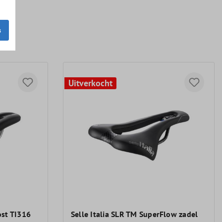
s
Uitverkocht
ost TI316
Selle Italia SLR TM SuperFlow zadel