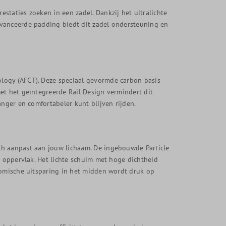
staties zoeken in een zadel. Dankzij het ultralichte
avanceerde padding biedt dit zadel ondersteuning en
logy (AFCT). Deze speciaal gevormde carbon basis
et het geïntegreerde Rail Design vermindert dit
anger en comfortabeler kunt blijven rijden.
ch aanpast aan jouw lichaam. De ingebouwde Particle
r oppervlak. Het lichte schuim met hoge dichtheid
nomische uitsparing in het midden wordt druk op