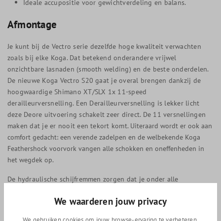
Ideale accupositie voor gewichtverdeling en balans.
Afmontage
Je kunt bij de Vectro serie dezelfde hoge kwaliteit verwachten
zoals bij elke Koga. Dat betekend onderandere vrijwel
onzichtbare lasnaden (smooth welding) en de beste onderdelen.
De nieuwe Koga Vectro S20 gaat je overal brengen dankzij de
hoogwaardige Shimano XT/SLX 1x 11-speed
derailleurversnelling. Een Derailleurversnelling is lekker licht
deze Deore uitvoering schakelt zeer direct. De 11 versnellingen
maken dat je er nooit een tekort komt.
Uiteraard wordt er ook aan
comfort gedacht: een verende zadelpen en de welbekende Koga
Feathershock voorvork vangen alle schokken en oneffenheden in
het wegdek op.
De hydraulische schijfremmen zorgen dat je onder alle
omstandigheden goed en gedoseerd kunt remmen. Dus ook bij
We waarderen jouw privacy
nat regenachtig weer.
We gebruiken cookies om jouw browse-ervaring te verbeteren,
De Koga Vectro S20 is tevens voorzien van brede Schwalbe