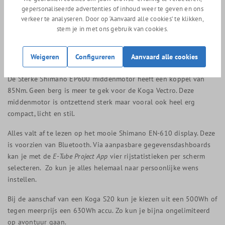
gepersonaliseerde advertenties of inhoud weer te geven en ons
Energizer Plus Addix banden (50mm) voor goede grip op het
verkeer te analyseren. Door op ‘Aanvaard alle cookies’ te klikken,
wegdek en veel rijcomfort. De stuurpen is verstelbaar zodat je
stem je in met ons gebruik van cookies.
hem naar persoonlijke wens kan instellen.
E-bike systeem
Weigeren
Configureren
Aanvaard alle cookies
De Sterke Shimano EP600 middenmotor heeft een koppel van
85Nm. Geen berg is meer te gek voor de Koga Vectro. Deze
middenmotor is ontzettend sterk maar vooral ook heel erg
compact, licht en stil.
Alles valt af te lezen op het mooie Shimano EN-610 display. Deze
is voorzien van Bluetooth. Via aanpasbare gegevensdashboards
kan je met de
E-Tube Project App
vier rijstatistieken per scherm
selecteren. Zo kun je alles helemaal naar persoonlijke wens
instellen.
Bij de aanschaf van een Koga S20 kun je kiezen uit een 500Wh of
tegen meerprijs een 630Wh accu. Zo kun je bijna ongelimiteerd
op avontuur gaan.