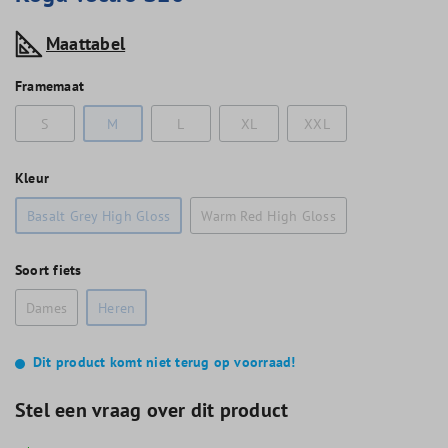
Maattabel
Framemaat
S
M
L
XL
XXL
Kleur
Basalt Grey High Gloss
Warm Red High Gloss
Soort fiets
Dames
Heren
Dit product komt niet terug op voorraad!
Stel een vraag over dit product