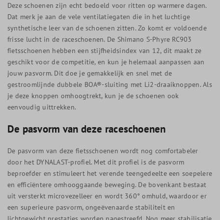
Deze schoenen zijn echt bedoeld voor ritten op warmere dagen.
Dat merk je aan de vele ventilatiegaten die in het luchtige
synthetische leer van de schoenen zitten. Zo komt er voldoende
frisse lucht in de raceschoenen. De Shimano S-Phyre RC903
fietsschoenen hebben een stijfheidsindex van 12, dit maakt ze
geschikt voor de competitie, en kun je helemaal aanpassen aan
jouw pasvorm. Dit doe je gemakkelijk en snel met de
gestroomlijnde dubbele BOA®-sluiting met Li2-draaiknoppen. Als
je deze knoppen omhoogtrekt, kun je de schoenen ook
eenvoudig uittrekken.
De pasvorm van deze raceschoenen
De pasvorm van deze fietsschoenen wordt nog comfortabeler
door het DYNALAST-profiel. Met dit profiel is de pasvorm
beproefder en stimuleert het verende teengedeelte een soepelere
en efficiëntere omhooggaande beweging. De bovenkant bestaat
uit versterkt microvezelleer en wordt 360° omhuld, waardoor er
een superieure pasvorm, ongeëvenaarde stabiliteit en
lichtgewicht prestaties worden nagestreefd. Nog meer stabilisatie