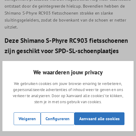
ontstaat door de geïntegreerde hielcup. Bovendien hebben de
Shimano S-Phyre RC903 fietsschoenen strakke en slanke
sluitingsgeleiders, zodat de bovenkant van de schoen er netter
uitziet.
Deze Shimano S-Phyre RC903 fietsschoenen
zijn geschikt voor SPD-SL-schoenplaatjes
Met SPD-SL-schoenplaatjes onder de Shimano S-Phyre RC903
We waarderen jouw privacy
fietsschoenen wordt er voldaan aan de eisen van de wegrenners
die hoog in de competitie rijden. De naadloze aansluiting tussen
We gebruiken cookies om jouw browse-ervaring te verbeteren,
de klikpedalen en de plaatjes zorgt ervoor dat jij nog efficiënter
gepersonaliseerde advertenties of inhoud weer te geven en ons
je kracht overbrengt. Je kunt kiezen uit gele, blauwe en rode
verkeer te analyseren. Door op ‘Aanvaard alle cookies’ te klikken,
schoenplaatjes, waarbij de eerstgenoemde 6 graden speling
stem je in met ons gebruik van cookies.
hebben, de tweede 2 graden en de laatstgenoemde 0 graden
speling. Als je begint met klikpedalen, zijn de gele
Weigeren
Configureren
Aanvaard alle cookies
schoenplaatjes aan de raden. Hoe meer ervaring je hebt, hoe
minder speling je nodig hebt.