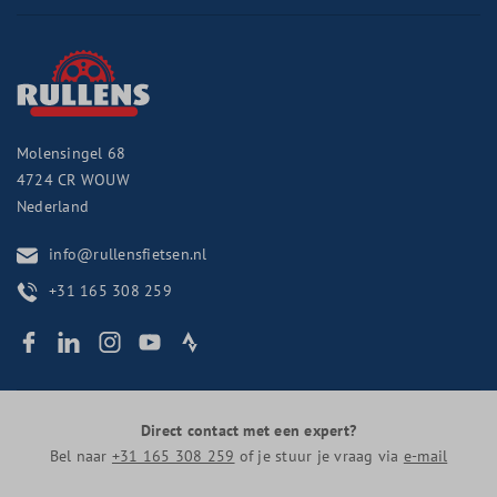
Molensingel 68
4724 CR
WOUW
Nederland
info@rullensfietsen.nl
+31 165 308 259
Direct contact met een expert?
Bel naar
+31 165 308 259
of je stuur je vraag via
e-mail