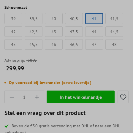
Schoenmaat
39
39,5
40
40,5
41
41,5
42
42,5
43
43,5
44
44,5
45
45,5
46
46,5
47
48
Adviesprijs
389,-
299,99
Op voorraad bij leverancier (extra levertijd)
Producthoeveelheid: Voer de gewenste hoevee
In het winkelmandje
Stel een vraag over dit product
Boven de €50 gratis verzending met DHL of naar een DHL
ophaalpunt.