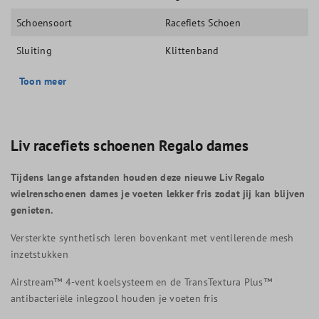
Schoensoort
Racefiets Schoen
Sluiting
Klittenband
Toon meer
Liv racefiets schoenen Regalo dames
Tijdens lange afstanden houden deze nieuwe Liv Regalo
wielrenschoenen dames je voeten lekker fris zodat jij kan blijven
genieten.
Versterkte synthetisch leren bovenkant met ventilerende mesh
inzetstukken
Airstream™ 4-vent koelsysteem en de TransTextura Plus™
antibacteriële inlegzool houden je voeten fris