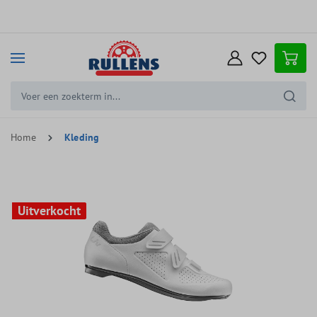
e hoofdinhoud
Home
Kleding
Uitverkocht
Uitverkocht