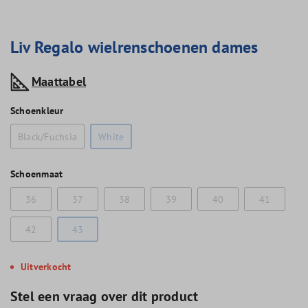
Liv Regalo wielrenschoenen dames
Maattabel
Schoenkleur
Black/Fuchsia
White
Schoenmaat
36
37
38
39
40
41
42
43
Uitverkocht
Stel een vraag over dit product