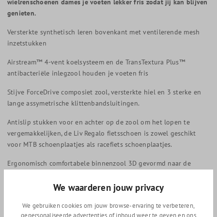
wielrenschoenen dames je voeten lekker fris zodat jij kan blijven
genieten.
Versterkte synthetisch leren bovenkant met ventilerende mesh
inzetstukken
Airstream™ 4-vent koelsysteem en de TransTextura Plus™
antibacteriële inlegzool houden je voeten fris
Stijve ForceDrive composiet zool, versterkte hiel en 3 sterke en
lange assymetrische klittenbandsluitingen.
Antislip stukken voor en achter op de zool om het lopen te
vergemakkelijken, de Liv Regalo fietsschoen is zowel geschikt
voor MTB schoenplaatjes als racefiets schoenplaatjes.
Ergonomisch comfortabele binnenzool 3D gevormd naar de
buitenzool om je hiel perfect te ondersteunen
We waarderen jouw privacy
Ontworpen met de Liv 3F design filosofie om damesspecifieke
fietsschoenen te ontwikkelen, de Liv fietsschoenen hebben een
We gebruiken cookies om jouw browse-ervaring te verbeteren,
smaller voorvoet en een smallere hielcup om de damesspecifieke
gepersonaliseerde advertenties of inhoud weer te geven en ons