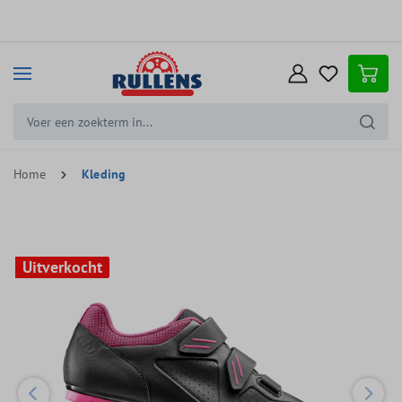
e hoofdinhoud
Home
Kleding
Uitverkocht
Uitverkocht