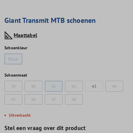
Giant Transmit MTB schoenen
Maattabel
Schoenkleur
Black
Schoenmaat
39
40
41
42
43
44
45
46
47
48
Uitverkocht
Stel een vraag over dit product