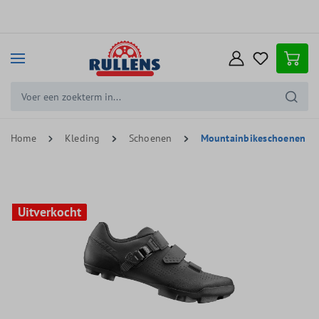
e hoofdinhoud
Home
Kleding
Schoenen
Mountainbikeschoenen
Uitverkocht
Uitverkocht