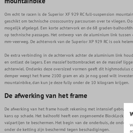
mountainbike
Om echt te racen is de Superior XF 929 RC full-suspension mountain
geschikt om technische crosscountry parcoursen over te vliegen. O
mogelijk afgelegd. Een korte achtervork en de 68 graden-balhoofdh
op technische passages. Het ontwerp van de aluminium link tussen
mm-veerweg. De achtervork van de Superior XP 929 RC is ook helema
De extra verbinding in de achtervork achter de aluminium link houdt
en ontlast de lagers. Een massief bottombracket en de massief ligg
achterwiel. Ondanks deze oversized vormen geeft dit highmodulus 
demper weegt het frame 2100 gram en als je nog goed wilt invester
mountainbike, dan kun je deze fully onder de 10 kilogram krijgen.
De afwerking van het frame
De afwerking van het frame houdt rekening met intensief gebruik. Z
W
kans op schade. Het balhoofd heeft een zogenoemde BlockLock, om 
valpartijen te beschermen. Het begin van de onderbuis, de onderka
W
onder de ketting zijn beschermd tegen beschadigingen.
a