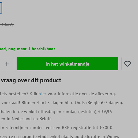
3.669,-
aad, nog maar 1 beschikbaar
thoeveelheid: Voer de gewenste hoeveelheid
In het winkelmandje
 vraag over dit product
iets bestellen? Klik
hier
voor informatie over de aflevering.
p voorraad! Binnen 4 tot 5 dagen bij u thuis (België 6-7 dagen).
afhalen in de winkel (dinsdag en zondag gesloten), €39,95
en in Nederland en België.
 in 3 termijnen zonder rente en BKR registratie tot €5000.
 Service en garantie vindt enkel plaats op de locatie in Wouw.