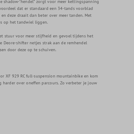
. De shadow-“hendel” zorgt voor meer kettingspanning
n voordeel dat er standaard een 34-tands voorblad
 en deze draait dan beter over meer tanden. Met
es op het tandwiel liggen.
stuur voor meer stijfheid en gevoel tijdens het
 Deore-shifter netjes strak aan de remhendel
sen door deze op te schuiven.
rior XF 929 RC full-suspension mountainbike en kom
g harder over oneffen parcours. Zo verbeter je jouw