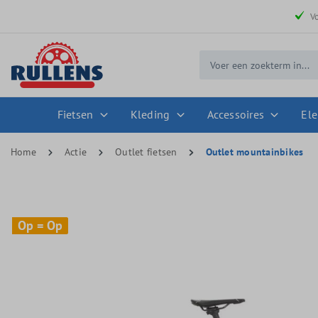
 zoekopdracht
Ga naar de hoofdnavigatie
V
Fietsen
Kleding
Accessoires
Ele
Home
Actie
Outlet fietsen
Outlet mountainbikes
Op = Op
Op = Op