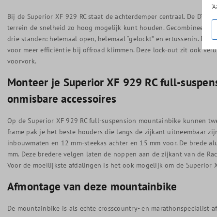
‘
Bij de Superior XF 929 RC staat de achterdemper centraal. De DT Sw
terrein de snelheid zo hoog mogelijk kunt houden. Gecombineerd me
drie standen: helemaal open, helemaal “gelockt” en ertussenin. De ve
voor meer efficiëntie bij offroad klimmen. Deze lock-out zit ook v
voorvork.
Monteer je Superior XF 929 RC full-suspen
onmisbare accessoires
Op de Superior XF 929 RC full-suspension mountainbike kunnen tw
frame pak je het beste houders die langs de zijkant uitneembaar zi
inbouwmaten en 12 mm-steekas achter en 15 mm voor. De brede al
mm. Deze bredere velgen laten de noppen aan de zijkant van de Ra
Voor de moeilijkste afdalingen is het ook mogelijk om de Superior 
Afmontage van deze mountainbike
De mountainbike is als echte crosscountry- en marathonspecialist