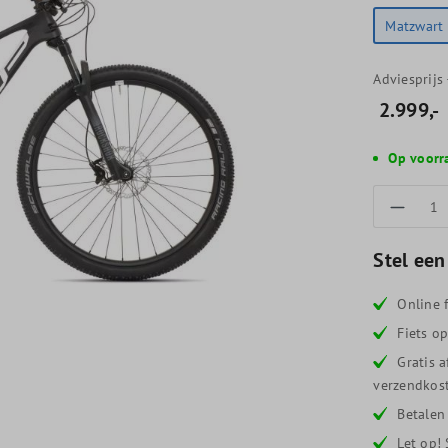
Matzwart
Adviesprijs
2.999,-
Op voorr
Produc
Stel een
Online f
Fiets o
Gratis 
verzendkost
Betalen
Let op!