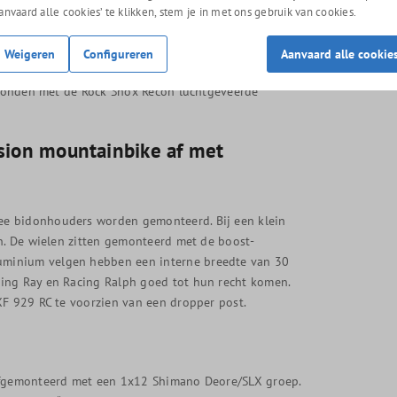
Aanvaard alle cookies’ te klikken, stem je in met ons gebruik van cookies.
iss R232 One zorgt ervoor dat je ook op moeilijk
t de bijpassende DT Swiss lock-out heeft de vering
Weigeren
Configureren
Aanvaard alle cookie
ring geeft dan de helft van zijn veerweg. Dit zorgt
erbonden met de Rock Shox Recon luchtgeveerde
sion mountainbike af met
ee bidonhouders worden gemonteerd. Bij een klein
jn. De wielen zitten gemonteerd met de boost-
uminium velgen hebben een interne breedte van 30
cing Ray en Racing Ralph goed tot hun recht komen.
XF 929 RC te voorzien van een dropper post.
 afgemonteerd met een 1x12 Shimano Deore/SLX groep.