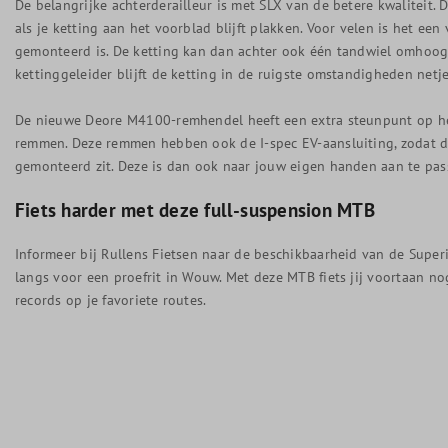
De belangrijke achterderailleur is met SLX van de betere kwaliteit
als je ketting aan het voorblad blijft plakken. Voor velen is het ee
gemonteerd is. De ketting kan dan achter ook één tandwiel omhoog
kettinggeleider blijft de ketting in de ruigste omstandigheden netj
De nieuwe Deore M4100-remhendel heeft een extra steunpunt op het 
remmen. Deze remmen hebben ook de I-spec EV-aansluiting, zodat de
gemonteerd zit. Deze is dan ook naar jouw eigen handen aan te pas
Fiets harder met deze full-suspension MTB
Informeer bij Rullens Fietsen naar de beschikbaarheid van de Supe
langs voor een proefrit in Wouw. Met deze MTB fiets jij voortaan no
records op je favoriete routes.