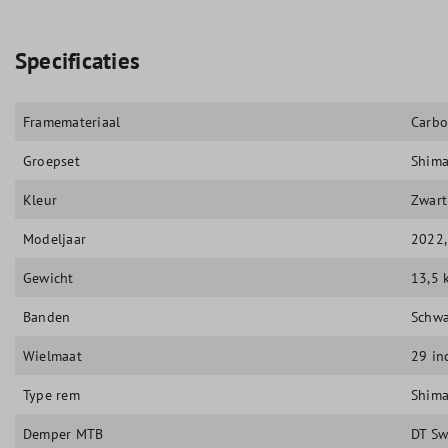
Specificaties
Framemateriaal
Carb
Groepset
Shima
Kleur
Zwart
Modeljaar
2022
Gewicht
13,5 
Banden
Schwa
Wielmaat
29 in
Type rem
Shima
Demper MTB
DT Sw