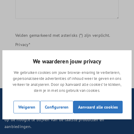
Velden gemarkeerd met asterisks (*) zijn verplicht.
Privacy*
Door doorgaan te selecteren, bevestigt u dat u
onze
gegevensbeschermingsinformatie hebt
We waarderen jouw privacy
gelezen en ermee akkoord gaat
.
We gebruiken cookies om jouw browse-ervaring te verbeteren,
Verzenden
gepersonaliseerde advertenties of inhoud weer te geven en ons
verkeer te analyseren. Door op ‘Aanvaard alle cookies’ te klikken,
stem je in met ons gebruik van cookies.
Nieuwsbrief
Weigeren
Configureren
Aanvaard alle cookies
Abonneer nu op onze regelmatig verschijnende nieuwsbrief om
op de hoogte te blijven van de laatste producten en
aanbiedingen.